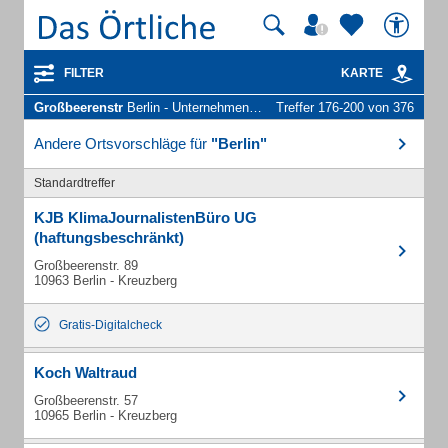
FILTER
KARTE
Großbeerenstr
Berlin - Unternehmen und Personen
Treffer 176-200 von 376
Andere Ortsvorschläge für
"Berlin"
Standardtreffer
KJB KlimaJournalistenBüro UG
(haftungsbeschränkt)
Großbeerenstr. 89
10963 Berlin - Kreuzberg
Gratis-Digitalcheck
Koch Waltraud
Großbeerenstr. 57
10965 Berlin - Kreuzberg