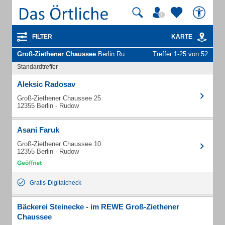
FILTER
KARTE
Groß-Ziethener Chaussee
Berlin Rudow - Unternehmen und Personen
Treffer 1-25 von 52
Standardtreffer
Aleksic Radosav
Groß-Ziethener Chaussee 25
12355 Berlin - Rudow
Asani Faruk
Groß-Ziethener Chaussee 10
12355 Berlin - Rudow
Gratis-Digitalcheck
Bäckerei Steinecke - im REWE Groß-Ziethener
Chaussee