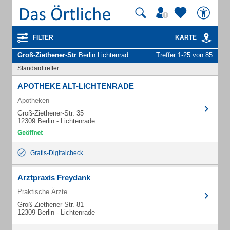
FILTER
KARTE
Groß-Ziethener-Str
Berlin Lichtenrade - Unternehmen und Personen
Treffer 1-25 von 85
Standardtreffer
APOTHEKE ALT-LICHTENRADE
Apotheken
Groß-Ziethener-Str. 35
12309 Berlin - Lichtenrade
Gratis-Digitalcheck
Arztpraxis Freydank
Praktische Ärzte
Groß-Ziethener-Str. 81
12309 Berlin - Lichtenrade