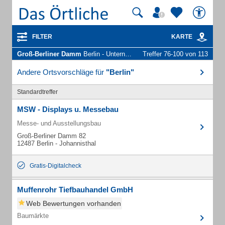
FILTER
KARTE
Groß-Berliner Damm
Berlin - Unternehmen und Personen
Treffer 76-100 von 113
Andere Ortsvorschläge für
"Berlin"
Standardtreffer
MSW - Displays u. Messebau
Messe- und Ausstellungsbau
Groß-Berliner Damm 82
12487 Berlin - Johannisthal
Gratis-Digitalcheck
Muffenrohr Tiefbauhandel GmbH
Web Bewertungen vorhanden
Baumärkte