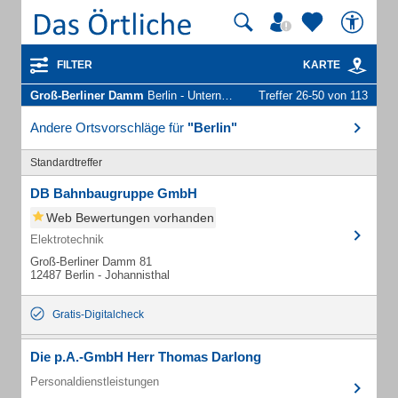
FILTER
KARTE
Groß-Berliner Damm
Berlin - Unternehmen und Personen
Treffer 26-50 von 113
Andere Ortsvorschläge für
"Berlin"
Standardtreffer
DB Bahnbaugruppe GmbH
Web Bewertungen vorhanden
Elektrotechnik
Groß-Berliner Damm 81
12487 Berlin - Johannisthal
Gratis-Digitalcheck
Die p.A.-GmbH Herr Thomas Darlong
Personaldienstleistungen