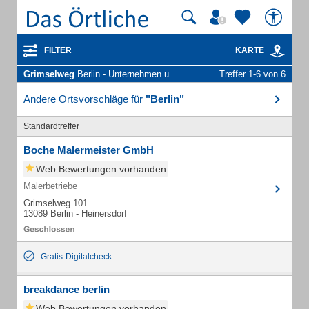
FILTER
KARTE
Grimselweg
Berlin - Unternehmen und Personen
Treffer 1-6 von 6
Andere Ortsvorschläge für
"Berlin"
Standardtreffer
Boche Malermeister GmbH
Web Bewertungen vorhanden
Malerbetriebe
Grimselweg 101
13089 Berlin - Heinersdorf
Gratis-Digitalcheck
breakdance berlin
Web Bewertungen vorhanden