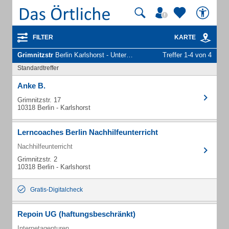
FILTER
KARTE
Grimnitzstr
Berlin Karlshorst - Unternehmen und Personen
Treffer 1-4 von 4
Standardtreffer
Anke B.
Grimnitzstr. 17
10318 Berlin - Karlshorst
Lerncoaches Berlin Nachhilfeunterricht
Nachhilfeunterricht
Grimnitzstr. 2
10318 Berlin - Karlshorst
Gratis-Digitalcheck
Repoin UG (haftungsbeschränkt)
Internetagenturen