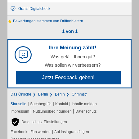
Gratis-Digitalcheck
Bewertungen stammen von Drittanbietern
1 von 1
Ihre Meinung zählt!
Was gefällt Ihnen gut?
Was sollen wir verbessern?
Jetzt Feedback geben!
Das Örtliche
Berlin
Berlin
Grimmstr
|
|
|
Startseite
Suchbegriffe
Kontakt
Inhalte melden
|
|
Impressum
Nutzungsbedingungen
Datenschutz
Datenschutz-Einstellungen
|
Facebook - Fan werden
Auf Instagram folgen