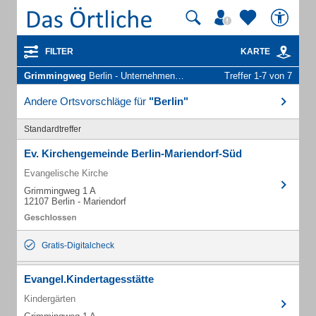
FILTER
KARTE
Grimmingweg
Berlin - Unternehmen und Personen
Treffer 1-7 von 7
Andere Ortsvorschläge für
"Berlin"
Standardtreffer
Ev. Kirchengemeinde Berlin-Mariendorf-Süd
Evangelische Kirche
Grimmingweg 1 A
12107 Berlin - Mariendorf
Gratis-Digitalcheck
Evangel.Kindertagesstätte
Kindergärten