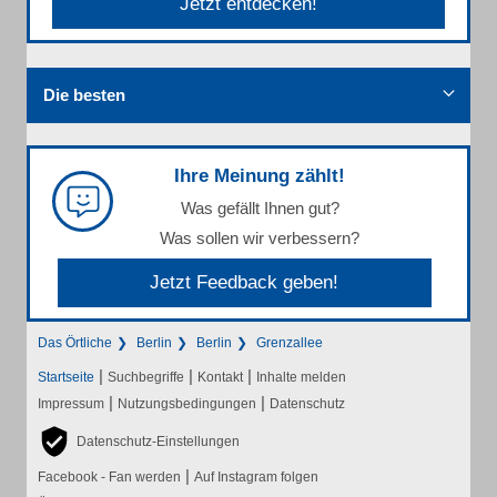
Jetzt entdecken!
Die besten
Ihre Meinung zählt!
Was gefällt Ihnen gut?
Was sollen wir verbessern?
Jetzt Feedback geben!
Das Örtliche
Berlin
Berlin
Grenzallee
|
|
|
Startseite
Suchbegriffe
Kontakt
Inhalte melden
|
|
Impressum
Nutzungsbedingungen
Datenschutz
Datenschutz-Einstellungen
|
Facebook - Fan werden
Auf Instagram folgen