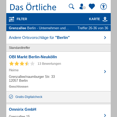
FILTER
KARTE
Grenzallee
Berlin - Unternehmen und Personen
Treffer 26-36 von 36
Andere Ortsvorschläge für
"Berlin"
Standardtreffer
OBI Markt Berlin-Neukölln
13 Bewertungen
Heime
Grenzallee/naumburger Str. 33
12057 Berlin
Gratis-Digitalcheck
Omnirix GmbH
Grenzallee 15