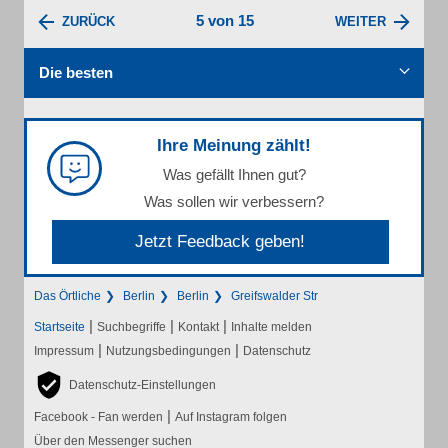
5 von 15
ZURÜCK
WEITER
Die besten
Ihre Meinung zählt!
Was gefällt Ihnen gut?
Was sollen wir verbessern?
Jetzt Feedback geben!
Das Örtliche
Berlin
Berlin
Greifswalder Str
|
|
|
Startseite
Suchbegriffe
Kontakt
Inhalte melden
|
|
Impressum
Nutzungsbedingungen
Datenschutz
Datenschutz-Einstellungen
|
Facebook - Fan werden
Auf Instagram folgen
Über den Messenger suchen