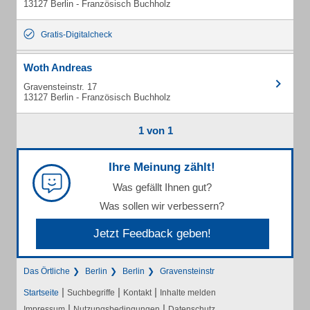
13127 Berlin - Französisch Buchholz
Gratis-Digitalcheck
Woth Andreas
Gravensteinstr. 17
13127 Berlin - Französisch Buchholz
1 von 1
Ihre Meinung zählt!
Was gefällt Ihnen gut?
Was sollen wir verbessern?
Jetzt Feedback geben!
Das Örtliche
Berlin
Berlin
Gravensteinstr
|
|
|
Startseite
Suchbegriffe
Kontakt
Inhalte melden
|
|
Impressum
Nutzungsbedingungen
Datenschutz