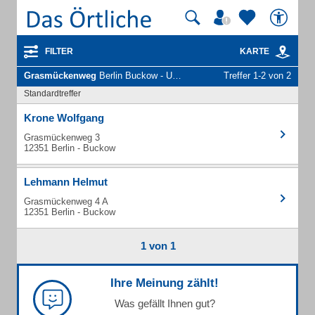
FILTER
KARTE
Grasmückenweg
Berlin Buckow - Unternehmen und Personen
Treffer 1-2 von 2
Standardtreffer
Krone Wolfgang
Grasmückenweg 3
12351 Berlin - Buckow
Lehmann Helmut
Grasmückenweg 4 A
12351 Berlin - Buckow
1 von 1
Ihre Meinung zählt!
Was gefällt Ihnen gut?