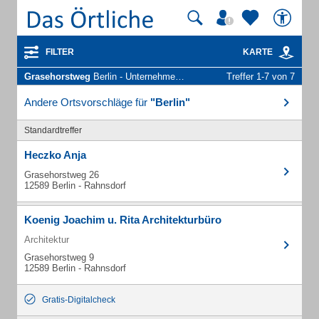
FILTER
KARTE
Grasehorstweg
Berlin - Unternehmen und Personen
Treffer 1-7 von 7
Andere Ortsvorschläge für
"Berlin"
Standardtreffer
Heczko Anja
Grasehorstweg 26
12589 Berlin - Rahnsdorf
Koenig Joachim u. Rita Architekturbüro
Architektur
Grasehorstweg 9
12589 Berlin - Rahnsdorf
Gratis-Digitalcheck