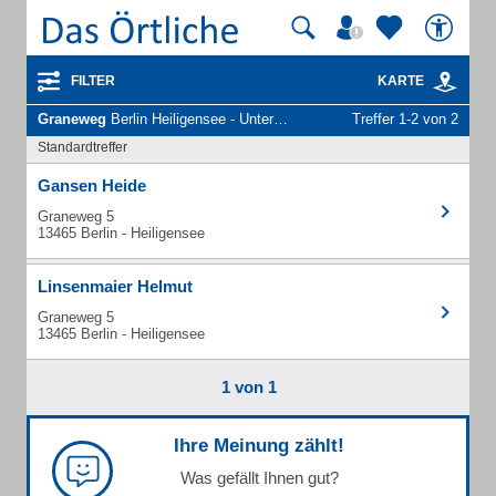
FILTER
KARTE
Graneweg
Berlin Heiligensee - Unternehmen und Personen
Treffer 1-2 von 2
Standardtreffer
Gansen Heide
Graneweg 5
13465 Berlin - Heiligensee
Linsenmaier Helmut
Graneweg 5
13465 Berlin - Heiligensee
1 von 1
Ihre Meinung zählt!
Was gefällt Ihnen gut?