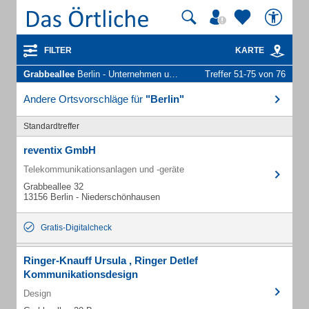
FILTER
KARTE
Grabbeallee
Berlin - Unternehmen und Personen
Treffer 51-75 von 76
Andere Ortsvorschläge für
"Berlin"
Standardtreffer
reventix GmbH
Telekommunikationsanlagen und -geräte
Grabbeallee 32
13156 Berlin - Niederschönhausen
Gratis-Digitalcheck
Ringer-Knauff Ursula , Ringer Detlef
Kommunikationsdesign
Design