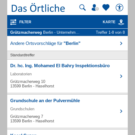
FILTER
KARTE
Grützmacherweg
Berlin - Unternehmen und Personen
Treffer 1-8 von 8
Andere Ortsvorschläge für
"Berlin"
Standardtreffer
Dr. hc. Ing. Mohamed El Bahry Inspektionsbüro
Laboratorien
Grützmacherweg 10
13599 Berlin - Haselhorst
Grundschule an der Pulvermühle
Grundschulen
Grützmacherweg 7
13599 Berlin - Haselhorst