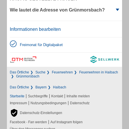
Wie lautet die Adresse von Grünmorsbach?
Informationen bearbeiten
Freimonat für Digitalpaket
Das Örtliche
Suche
Feuerwehren
Feuerwehren in Haibach
Grünmorsbach
Das Örtliche
Bayern
Haibach
|
|
|
Startseite
Suchbegriffe
Kontakt
Inhalte melden
|
|
Impressum
Nutzungsbedingungen
Datenschutz
Datenschutz-Einstellungen
|
Facebook - Fan werden
Auf Instagram folgen