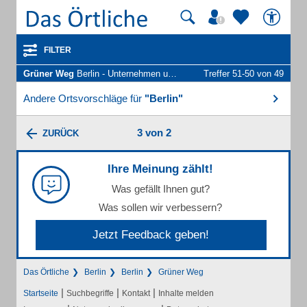
FILTER
Grüner Weg
Berlin - Unternehmen und Personen
Treffer 51-50 von 49
Andere Ortsvorschläge für
"Berlin"
3 von 2
ZURÜCK
Ihre Meinung zählt!
Was gefällt Ihnen gut?
Was sollen wir verbessern?
Jetzt Feedback geben!
Das Örtliche
Berlin
Berlin
Grüner Weg
|
|
|
Startseite
Suchbegriffe
Kontakt
Inhalte melden