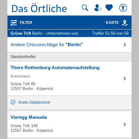
FILTER
KARTE
Grüne Trift
Berlin - Unternehmen und Personen
Treffer 51-59 von 59
Andere Ortsvorschläge für
"Berlin"
Standardtreffer
Thore Rothenburg Automatenaufstellung
Automaten
Grüne Trift 85
12557 Berlin - Köpenick
Gratis-Digitalcheck
Vieregg Manuela
Grüne Trift 149
12557 Berlin - Köpenick