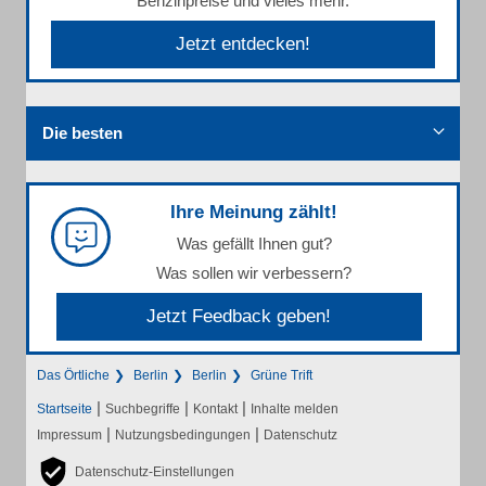
Benzinpreise und vieles mehr.
Jetzt entdecken!
Die besten
Ihre Meinung zählt!
Was gefällt Ihnen gut?
Was sollen wir verbessern?
Jetzt Feedback geben!
Das Örtliche
Berlin
Berlin
Grüne Trift
|
|
|
Startseite
Suchbegriffe
Kontakt
Inhalte melden
|
|
Impressum
Nutzungsbedingungen
Datenschutz
Datenschutz-Einstellungen