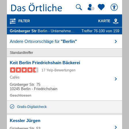
FILTER
KARTE
Grünberger Str
Berlin - Unternehmen und Personen
Treffer 76-100 von 159
Andere Ortsvorschläge für
"Berlin"
Standardtreffer
Keit Berlin Friedrichshain Bäckerei
17 Yelp-Bewertungen
Cafés
Grünberger Str. 75
10245 Berlin - Friedrichshain
Gratis-Digitalcheck
Kessler Jürgen
Grünberger Str. 53