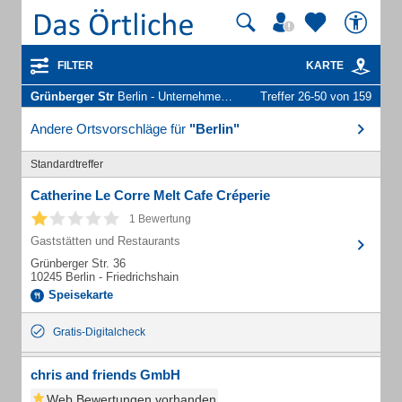
FILTER
KARTE
Grünberger Str
Berlin - Unternehmen und Personen
Treffer 26-50 von 159
Andere Ortsvorschläge für
"Berlin"
Standardtreffer
Catherine Le Corre Melt Cafe Créperie
1 Bewertung
Gaststätten und Restaurants
Grünberger Str. 36
10245 Berlin - Friedrichshain
Speisekarte
Gratis-Digitalcheck
chris and friends GmbH
Web Bewertungen vorhanden