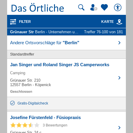
FILTER
KARTE
Grünauer Str
Berlin - Unternehmen und Personen
Treffer 76-100 von 181
Andere Ortsvorschläge für
"Berlin"
Standardtreffer
Jan Singer und Roland Singer JS Camperworks
Camping
Grünauer Str. 210
12557 Berlin - Köpenick
Gratis-Digitalcheck
Josefine Fürstenfeld - Füsiopraxis
3 Bewertungen
Grünauer Str. 24 c