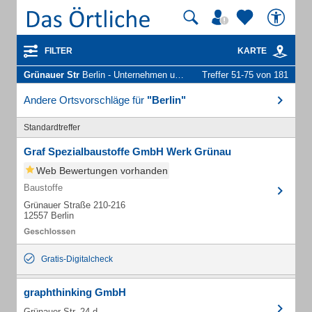
FILTER
KARTE
Grünauer Str
Berlin - Unternehmen und Personen
Treffer 51-75 von 181
Andere Ortsvorschläge für
"Berlin"
Standardtreffer
Graf Spezialbaustoffe GmbH Werk Grünau
Web Bewertungen vorhanden
Baustoffe
Grünauer Straße 210-216
12557 Berlin
Gratis-Digitalcheck
graphthinking GmbH
Grünauer Str. 24 d