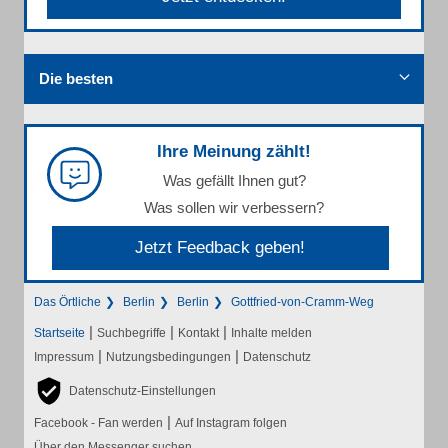
Die besten
Ihre Meinung zählt!
Was gefällt Ihnen gut?
Was sollen wir verbessern?
Jetzt Feedback geben!
Das Örtliche
Berlin
Berlin
Gottfried-von-Cramm-Weg
|
|
|
Startseite
Suchbegriffe
Kontakt
Inhalte melden
|
|
Impressum
Nutzungsbedingungen
Datenschutz
Datenschutz-Einstellungen
|
Facebook - Fan werden
Auf Instagram folgen
Über den Messenger suchen