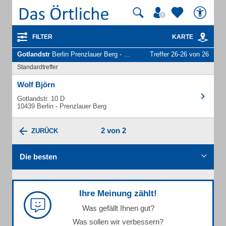
FILTER
KARTE
Gotlandstr
Berlin Prenzlauer Berg - Unternehmen und Personen
Treffer 26-26 von 26
Standardtreffer
Wolf Björn
Gotlandstr. 10 D
10439 Berlin - Prenzlauer Berg
2 von 2
ZURÜCK
Die besten
Ihre Meinung zählt!
Was gefällt Ihnen gut?
Was sollen wir verbessern?