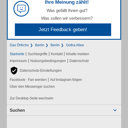
Ihre Meinung zählt!
Was gefällt Ihnen gut?
Was sollen wir verbessern?
Jetzt Feedback geben!
Das Örtliche
Berlin
Berlin
Gotha Allee
|
|
|
Startseite
Suchbegriffe
Kontakt
Inhalte melden
|
|
Impressum
Nutzungsbedingungen
Datenschutz
Datenschutz-Einstellungen
|
Facebook - Fan werden
Auf Instagram folgen
Über den Messenger suchen
Zur Desktop-Seite wechseln
Suchen