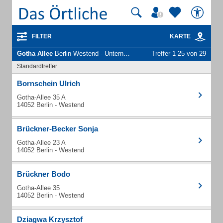
FILTER
KARTE
Gotha Allee
Berlin Westend - Unternehmen und Personen
Treffer 1-25 von 29
Standardtreffer
Bornschein Ulrich
Gotha-Allee 35 A
14052 Berlin - Westend
Brückner-Becker Sonja
Gotha-Allee 23 A
14052 Berlin - Westend
Brückner Bodo
Gotha-Allee 35
14052 Berlin - Westend
Dziagwa Krzysztof