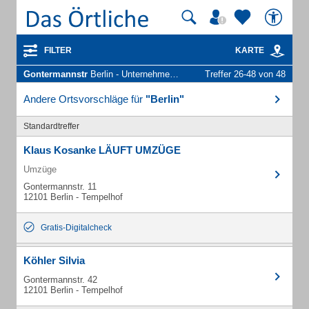
FILTER
KARTE
Gontermannstr
Berlin - Unternehmen und Personen
Treffer 26-48 von 48
Andere Ortsvorschläge für
"Berlin"
Standardtreffer
Klaus Kosanke LÄUFT UMZÜGE
Umzüge
Gontermannstr. 11
12101 Berlin - Tempelhof
Gratis-Digitalcheck
Köhler Silvia
Gontermannstr. 42
12101 Berlin - Tempelhof