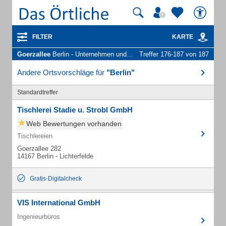
FILTER
KARTE
Goerzallee
Berlin - Unternehmen und Personen
Treffer 176-187 von 187
Andere Ortsvorschläge für
"Berlin"
Standardtreffer
Tischlerei Stadie u. Strobl GmbH
Web Bewertungen vorhanden
Tischlereien
Goerzallee 282
14167 Berlin - Lichterfelde
Gratis-Digitalcheck
VIS International GmbH
Ingenieurbüros