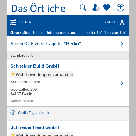
FILTER
KARTE
Goerzallee
Berlin - Unternehmen und Personen
Treffer 151-175 von 187
Andere Ortsvorschläge für
"Berlin"
Standardtreffer
Schneider Build GmbH
Web Bewertungen vorhanden
Bauunternehmen
Goerzallee 299
14167 Berlin
Gratis-Digitalcheck
Schneider Head GmbH
Web Bewertungen vorhanden