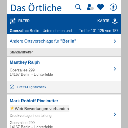
FILTER
KARTE
Goerzallee
Berlin - Unternehmen und Personen
Treffer 101-125 von 187
Andere Ortsvorschläge für
"Berlin"
Standardtreffer
Manthey Ralph
Goerzallee 299
14167 Berlin - Lichterfelde
Gratis-Digitalcheck
Mark Rohloff Pixelcutter
Web Bewertungen vorhanden
Druckvorlagenherstellung
Goerzallee 299
14167 Berlin - Lichterfelde