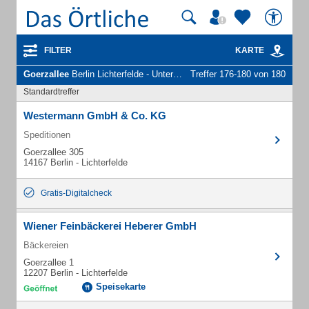
FILTER
KARTE
Goerzallee
Berlin Lichterfelde - Unternehmen und Personen
Treffer 176-180 von 180
Standardtreffer
Westermann GmbH & Co. KG
Speditionen
Goerzallee 305
14167 Berlin - Lichterfelde
Gratis-Digitalcheck
Wiener Feinbäckerei Heberer GmbH
Bäckereien
Goerzallee 1
12207 Berlin - Lichterfelde
Speisekarte