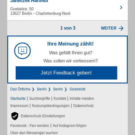
Janeczek Hartmut
Goebelstr. 50
13627 Berlin - Charlottenburg-Nord
1 von 3
WEITER
Ihre Meinung zählt!
Was gefällt Ihnen gut?
Was sollen wir verbessern?
Jetzt Feedback geben!
Das Örtliche
Berlin
Berlin
Goebelstr
|
|
|
Startseite
Suchbegriffe
Kontakt
Inhalte melden
|
|
Impressum
Nutzungsbedingungen
Datenschutz
Datenschutz-Einstellungen
|
Facebook - Fan werden
Auf Instagram folgen
Über den Messenger suchen