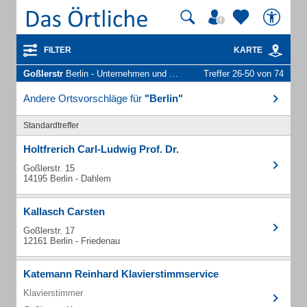
FILTER
KARTE
Goßlerstr
Berlin - Unternehmen und Personen
Treffer 26-50 von 74
Andere Ortsvorschläge für
"Berlin"
Standardtreffer
Holtfrerich Carl-Ludwig Prof. Dr.
Goßlerstr. 15
14195 Berlin - Dahlem
Kallasch Carsten
Goßlerstr. 17
12161 Berlin - Friedenau
Katemann Reinhard Klavierstimmservice
Klavierstimmer