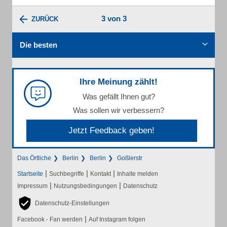
3 von 3
ZURÜCK
Die besten
Ihre Meinung zählt!
Was gefällt Ihnen gut?
Was sollen wir verbessern?
Jetzt Feedback geben!
Das Örtliche
Berlin
Berlin
Goßlerstr
|
|
|
Startseite
Suchbegriffe
Kontakt
Inhalte melden
|
|
Impressum
Nutzungsbedingungen
Datenschutz
Datenschutz-Einstellungen
|
Facebook - Fan werden
Auf Instagram folgen