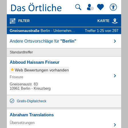
FILTER
KARTE
Gneisenaustraße
Berlin - Unternehmen und Personen
Treffer 1-25 von 297
Andere Ortsvorschläge für
"Berlin"
Standardtreffer
Abboud Haissam Friseur
Web Bewertungen vorhanden
Friseure
Gneisenaustr. 83
10961 Berlin - Kreuzberg
Gratis-Digitalcheck
Abraham Translations
Übersetzungen