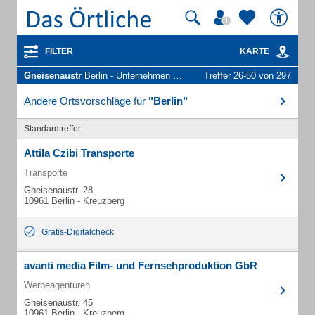
FILTER
KARTE
Gneisenaustr
Berlin - Unternehmen und Personen
Treffer 26-50 von 297
Andere Ortsvorschläge für
"Berlin"
Standardtreffer
Attila Czibi Transporte
Transporte
Gneisenaustr. 28
10961 Berlin - Kreuzberg
Gratis-Digitalcheck
avanti media Film- und Fernsehproduktion GbR
Werbeagenturen
Gneisenaustr. 45
10961 Berlin - Kreuzberg