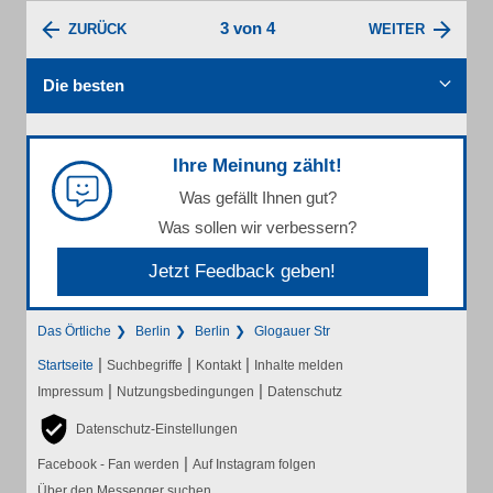
3 von 4
ZURÜCK
WEITER
Die besten
Ihre Meinung zählt!
Was gefällt Ihnen gut?
Was sollen wir verbessern?
Jetzt Feedback geben!
Das Örtliche
Berlin
Berlin
Glogauer Str
|
|
|
Startseite
Suchbegriffe
Kontakt
Inhalte melden
|
|
Impressum
Nutzungsbedingungen
Datenschutz
Datenschutz-Einstellungen
|
Facebook - Fan werden
Auf Instagram folgen
Über den Messenger suchen