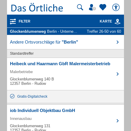
FILTER
KARTE
Glockenblumenweg
Berlin - Unternehmen und Personen
Treffer 26-50 von 60
Andere Ortsvorschläge für
"Berlin"
Standardtreffer
Heibeck und Haarmann GbR Malermeisterbetrieb
Malerbetriebe
Glockenblumenweg 140 B
12357 Berlin - Rudow
Gratis-Digitalcheck
iob Individuell Objektbau GmbH
Innenausbau
Glockenblumenweg 131
12357 Berlin - Rudow