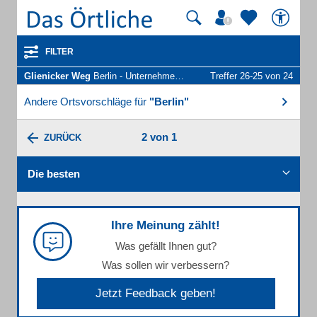
FILTER
Glienicker Weg
Berlin - Unternehmen und Personen
Treffer 26-25 von 24
Andere Ortsvorschläge für
"Berlin"
2 von 1
ZURÜCK
Die besten
Ihre Meinung zählt!
Was gefällt Ihnen gut?
Was sollen wir verbessern?
Jetzt Feedback geben!