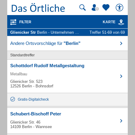
FILTER
KARTE
Glienicker Str
Berlin - Unternehmen und Personen
Treffer 51-69 von 69
Andere Ortsvorschläge für
"Berlin"
Standardtreffer
Schottdorf Rudolf Metallgestaltung
Metallbau
Glienicker Str. 523
12526 Berlin - Bohnsdorf
Gratis-Digitalcheck
Schubert-Bischoff Peter
Glienicker Str. 46
14109 Berlin - Wannsee