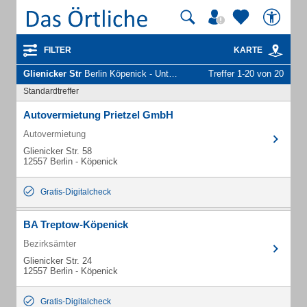
FILTER
KARTE
Glienicker Str
Berlin Köpenick - Unternehmen und Personen
Treffer 1-20 von 20
Standardtreffer
Autovermietung Prietzel GmbH
Autovermietung
Glienicker Str. 58
12557 Berlin - Köpenick
Gratis-Digitalcheck
BA Treptow-Köpenick
Bezirksämter
Glienicker Str. 24
12557 Berlin - Köpenick
Gratis-Digitalcheck