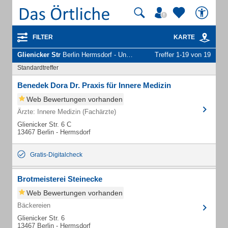
FILTER
KARTE
Glienicker Str
Berlin Hermsdorf - Unternehmen und Personen
Treffer 1-19 von 19
Standardtreffer
Benedek Dora Dr. Praxis für Innere Medizin
Web Bewertungen vorhanden
Ärzte: Innere Medizin (Fachärzte)
Glienicker Str. 6 C
13467 Berlin - Hermsdorf
Gratis-Digitalcheck
Brotmeisterei Steinecke
Web Bewertungen vorhanden
Bäckereien
Glienicker Str. 6
13467 Berlin - Hermsdorf