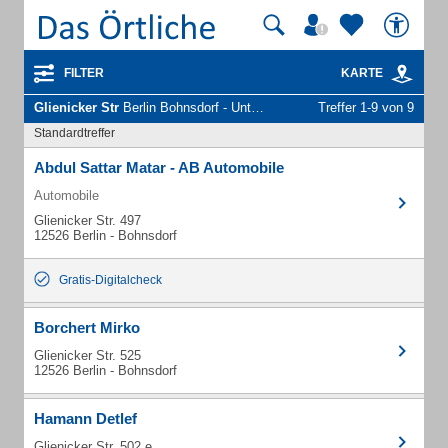
FILTER
KARTE
Glienicker Str
Berlin Bohnsdorf - Unternehmen und Personen
Treffer 1-9 von 9
Standardtreffer
Abdul Sattar Matar - AB Automobile
Automobile
Glienicker Str. 497
12526 Berlin - Bohnsdorf
Gratis-Digitalcheck
Borchert Mirko
Glienicker Str. 525
12526 Berlin - Bohnsdorf
Hamann Detlef
Glienicker Str. 502 e