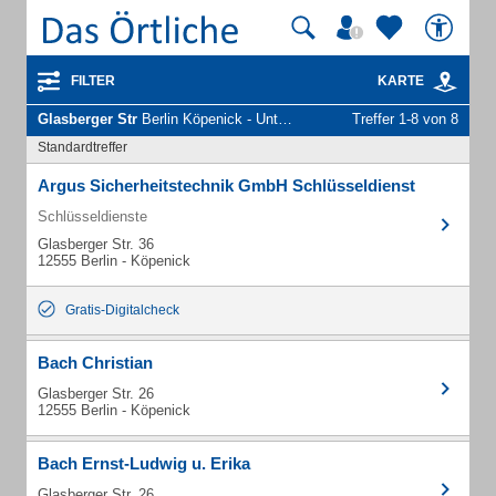
FILTER
KARTE
Glasberger Str
Berlin Köpenick - Unternehmen und Personen
Treffer 1-8 von 8
Standardtreffer
Argus Sicherheitstechnik GmbH Schlüsseldienst
Schlüsseldienste
Glasberger Str. 36
12555 Berlin - Köpenick
Gratis-Digitalcheck
Bach Christian
Glasberger Str. 26
12555 Berlin - Köpenick
Bach Ernst-Ludwig u. Erika
Glasberger Str. 26