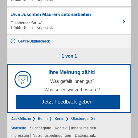
Uwe Juschten Maurer-/Betonarbeiten
Glasberger Str. 41
12555 Berlin - Köpenick
Gratis-Digitalcheck
1 von 1
Ihre Meinung zählt!
Was gefällt Ihnen gut?
Was sollen wir verbessern?
Jetzt Feedback geben!
Das Örtliche
Berlin
Berlin
Glasberger Str
|
|
|
Startseite
Suchbegriffe
Kontakt
Inhalte melden
|
|
Impressum
Nutzungsbedingungen
Datenschutz