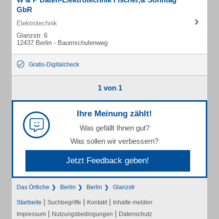
GbR
Elektrotechnik
Glanzstr. 6
12437 Berlin - Baumschulenweg
Gratis-Digitalcheck
1 von 1
Ihre Meinung zählt!
Was gefällt Ihnen gut?
Was sollen wir verbessern?
Jetzt Feedback geben!
Das Örtliche
Berlin
Berlin
Glanzstr
|
|
|
Startseite
Suchbegriffe
Kontakt
Inhalte melden
|
|
Impressum
Nutzungsbedingungen
Datenschutz