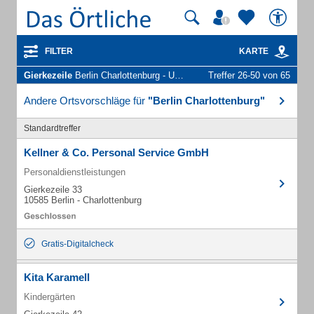
FILTER
KARTE
Gierkezeile
Berlin Charlottenburg - Unternehmen und Personen
Treffer 26-50 von 65
Andere Ortsvorschläge für
"Berlin Charlottenburg"
Standardtreffer
Kellner & Co. Personal Service GmbH
Personaldienstleistungen
Gierkezeile 33
10585 Berlin - Charlottenburg
Gratis-Digitalcheck
Kita Karamell
Kindergärten