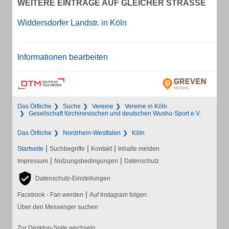
WEITERE EINTRÄGE AUF GLEICHER STRASSE
Widdersdorfer Landstr. in Köln
Informationen bearbeiten
Das Örtliche
Suche
Vereine
Vereine in Köln
Gesellschaft fürchinesischen und deutschen Wushu-Sport e.V.
Das Örtliche
Nordrhein-Westfalen
Köln
|
|
|
Startseite
Suchbegriffe
Kontakt
Inhalte melden
|
|
Impressum
Nutzungsbedingungen
Datenschutz
Datenschutz-Einstellungen
|
Facebook - Fan werden
Auf Instagram folgen
Über den Messenger suchen
Zur Desktop-Seite wechseln