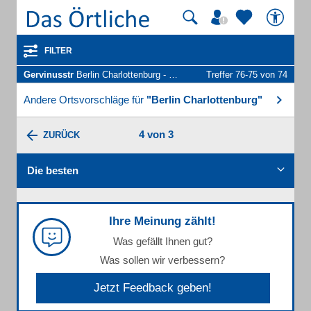
FILTER
Gervinusstr
Berlin Charlottenburg - Unternehmen und Personen
Treffer 76-75 von 74
Andere Ortsvorschläge für
"Berlin Charlottenburg"
4 von 3
ZURÜCK
Die besten
Ihre Meinung zählt!
Was gefällt Ihnen gut?
Was sollen wir verbessern?
Jetzt Feedback geben!