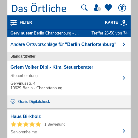
FILTER
KARTE
Gervinusstr
Berlin Charlottenburg - Unternehmen und Personen
Treffer 26-50 von 74
Andere Ortsvorschläge für
"Berlin Charlottenburg"
Standardtreffer
Griem Volker Dipl.- Kfm. Steuerberater
Steuerberatung
Gervinusstr. 4
10629 Berlin - Charlottenburg
Gratis-Digitalcheck
Haus Birkholz
1 Bewertung
Seniorenheime